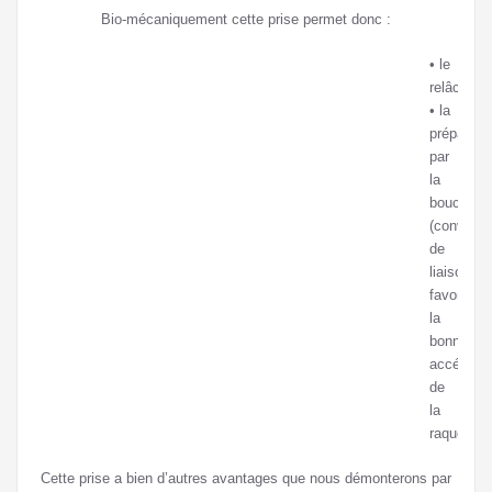
Bio-mécaniquement cette prise permet donc :
• le
relâchem
• la
préparati
par
la
boucle
(convexe)
de
liaison
favorisant
la
bonne
accélérat
de
la
raquette.
Cette prise a bien d’autres avantages que nous démonterons par