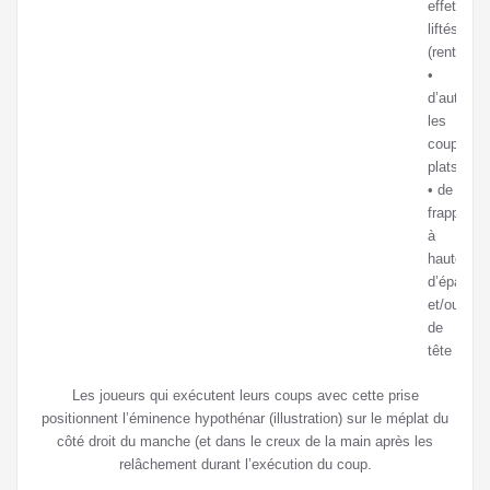
effets
liftés
(rentrant) 
•
d’autorise
les
coups
plats ;
• de
frapper
à
hauteur
d’épaule
et/ou
de
tête ;
Les joueurs qui exécutent leurs coups avec cette prise
positionnent l’éminence hypothénar (illustration) sur le méplat du
côté droit du manche (et dans le creux de la main après les
relâchement durant l’exécution du coup.