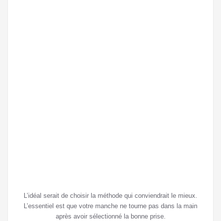
•
le
« V 
form
entr
le
pou
et
l’ind
•
un
adhé
sur
le
man
pour
rep
L’idéal serait de choisir la méthode qui conviendrait le mieux.
L’essentiel est que votre manche ne tourne pas dans la main
après avoir sélectionné la bonne prise.